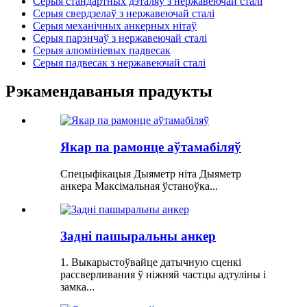
Серыя стандартных дэталяў з нержавеючай сталі
Серыя свердзелаў з нержавеючай сталі
Серыя механічных анкерных нітаў
Серыя парэнчаў з нержавеючай сталі
Серыя алюмініевых падвесак
Серыя падвесак з нержавеючай сталі
Рэкамендаваныя прадукты
Якар па рамонце аўтамабіляў
Спецыфікацыя Дыяметр ніта Дыяметр
анкера Максімальная ўстаноўка...
Задні пашыральны анкер
1. Выкарыстоўвайце датычную сценкі
рассверливания ў ніжняй частцы адтуліны і
замка...