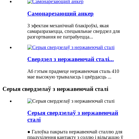
Самонарезающий анкер
З эфектам механічнай блакіроўкі, якая
самаразразаецца, спецыяльнае свердзел для
разгортвання не патрабуецца...
Свердзел з нержавеючай сталі...
Аб гэтым прадмеце нержавеючая сталь 410
мае высокую трываласць і цвёрдасць ...
Серыя свердзелаў з нержавеючай сталі
Серыя свердзелаў з нержавеючай
сталі
● Галоўка пакрыта нержавеючай сталлю для
прадухілення кантакту з соллю і вільгаццю ў