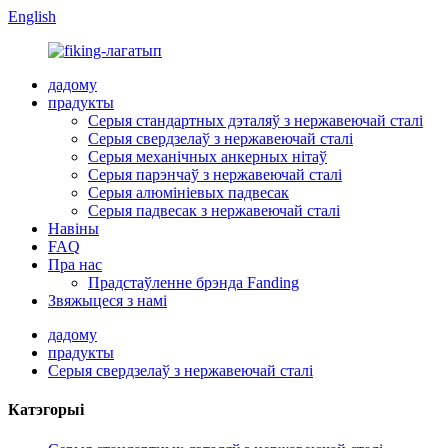
English
дадому
прадукты
Серыя стандартных дэталяў з нержавеючай сталі
Серыя свердзелаў з нержавеючай сталі
Серыя механічных анкерных нітаў
Серыя парэнчаў з нержавеючай сталі
Серыя алюмініевых падвесак
Серыя падвесак з нержавеючай сталі
Навіны
FAQ
Пра нас
Прадстаўленне брэнда Fanding
Звяжыцеся з намі
дадому
прадукты
Серыя свердзелаў з нержавеючай сталі
Катэгорыі