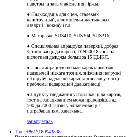
паветры, а затым акіслення і іржы.
● Падыходзіць для сцен, сталёвых
канструкцый, алюмініева-пластыкавых
дзвярэй і вокнаў і г.д.
● Матэрыял: SUS410, SUS304, SUS316.
● Спецыяльная апрацоўка паверхні, добрая
ўстойлівасць да карозіі, DIN50018 тэст на
кіслотныя дажджы больш за 15 ЦЫКЛ.
● Пасля апрацоўкі ён мае характарыстыкі
надзвычай нізкага трэння, зніжэння нагрузкі
на шрубу падчас выкарыстання і адсутнасці
праблемы вадароднай далікатнасці.
●З пункту гледжання ўстойлівасці да карозіі,
тэст на запацяваннем можа праводзіцца ад
500 да 2000 гадзін у адпаведнасці з
патрабаваннямі заказчыка.
запыт
дэталь
Тэл.: +8615189943838