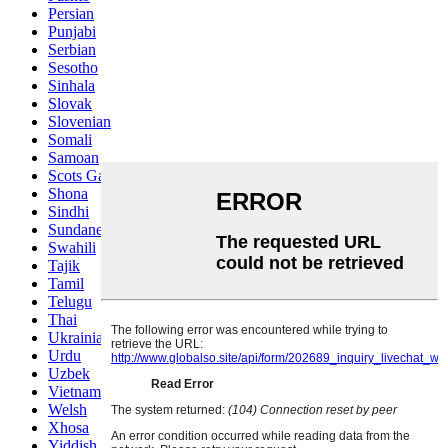
Persian
Punjabi
Serbian
Sesotho
Sinhala
Slovak
Slovenian
Somali
Samoan
Scots Gaelic
Shona
Sindhi
Sundanese
Swahili
Tajik
Tamil
Telugu
Thai
Ukrainian
Urdu
Uzbek
Vietnamese
Welsh
Xhosa
Yiddish