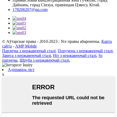
Прамысловая канцэнтрацыйная зона Гучжуан, горад
Дайнань, горад Сінхуа, правінцыя Цзянсу, Кітай.
178206207@qq.com
© Аўтарскае права - 2010-2023 : Усе правы абаронены.
Карта
сайта
-
AMP Mobile
Парэнчы з нержавеючай сталі
,
Поручень з нержавеючай сталі
,
Завеса з нержавеючай сталі
,
Ніт з нержавеючай сталі
,
Ss
парэнчы
,
Шруба з нержавеючай сталі
,
Адправіць ліст
x