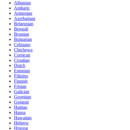
Albanian
Amharic
Armenian
Azerbaijani
Belarusian
Bengali
Bosnian
Bulgarian
Cebuano
Chichewa
Corsican
Croatian
Dutch
Estonian
Filipino
Finnish
Frisian
Galician
Georgian
Gujarati
Haitian
Hausa
Hawaiian
Hebrew
Hmong