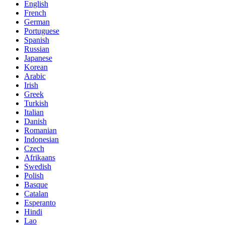
English
French
German
Portuguese
Spanish
Russian
Japanese
Korean
Arabic
Irish
Greek
Turkish
Italian
Danish
Romanian
Indonesian
Czech
Afrikaans
Swedish
Polish
Basque
Catalan
Esperanto
Hindi
Lao